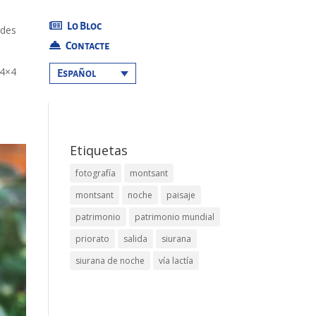
Lo Bloc
ades
Contacte
 4×4
Español
Etiquetas
fotografía
montsant
montsant
noche
paisaje
patrimonio
patrimonio mundial
priorato
salida
siurana
siurana de noche
vía lactía