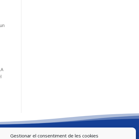
 un
LA
l
Gestionar el consentiment de les cookies
Legal