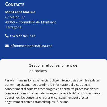
Contacte
Montsant Natura
C/ Major, 37
43360 – Cornudella de Montsant
Tarragona
+34 977 821 313
info@montsantnatura.cat
Xarxes Socials
Gestionar el consentiment de
les cookies
Facebook
Per oferir una millor experiència, utilitzem tecnologies com les galetes
Twitter
per emmagatzemar i/o accedir a la informació del dispositiu. El
consentiment d'aquestes tecnologies ens permetrà processar dades
com ara el comportament de navegació o les identificacions úniques en
Instagram
aquest lloc. No consentir o retirar el consentiment pot afectar
negativament certes característiques i funcions.
YouTube