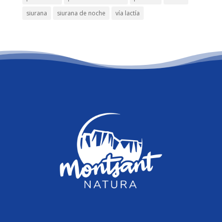
siurana
siurana de noche
vía lactía