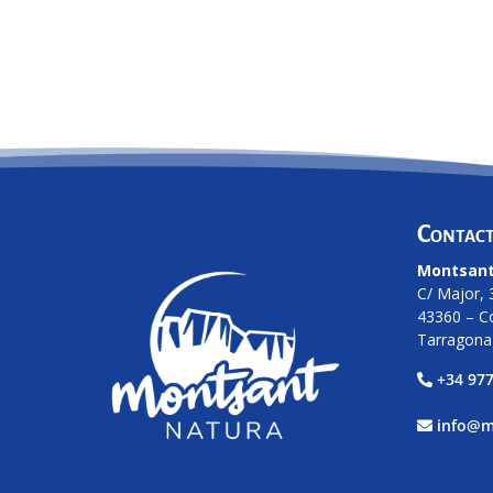
Contac
Montsant
C/ Major, 
43360 – C
Tarragona
+34 977
info@m