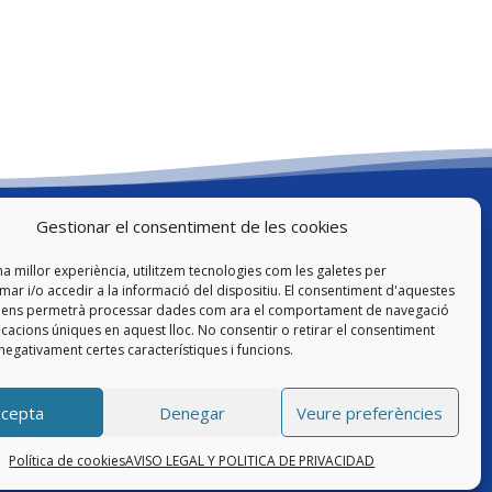
Gestionar el consentiment de les cookies
Legal
na millor experiència, utilitzem tecnologies com les galetes per
Avís Legal i Política de Privacitat
r i/o accedir a la informació del dispositiu. El consentiment d'aquestes
s ens permetrà processar dades com ara el comportament de navegació
Política de cookies
ficacions úniques en aquest lloc. No consentir o retirar el consentiment
negativament certes característiques i funcions.
ccepta
Denegar
Veure preferències
Política de cookies
AVISO LEGAL Y POLITICA DE PRIVACIDAD