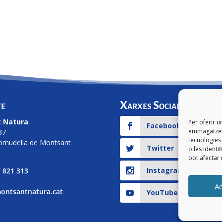
te
Xarxes Socials
 Natura
Per oferir u
Facebook
emmagatzema
37
tecnologie
ornudella de Montsant
Twitter
o les identi
pot afectar 
Instagram
 821 313
A
ontsantnatura.cat
YouTube