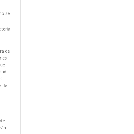
no se
s
ateria
ra de
b es
que
idad
el
e de
nte
erán