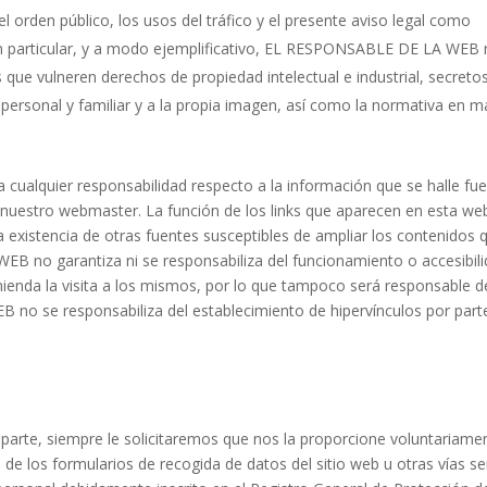
 el orden público, los usos del tráfico y el presente aviso legal como
 En particular, y a modo ejemplificativo, EL RESPONSABLE DE LA WEB 
que vulneren derechos de propiedad intelectual e industrial, secreto
 personal y familiar y a la propia imagen, así como la normativa en m
alquier responsabilidad respecto a la información que se halle fue
nuestro webmaster. La función de los links que aparecen en esta we
a existencia de otras fuentes susceptibles de ampliar los contenidos 
B no garantiza ni se responsabiliza del funcionamiento o accesibil
comienda la visita a los mismos, por lo que tampoco será responsable d
no se responsabiliza del establecimiento de hipervínculos por part
arte, siempre le solicitaremos que nos la proporcione voluntariame
de los formularios de recogida de datos del sitio web u otras vías s