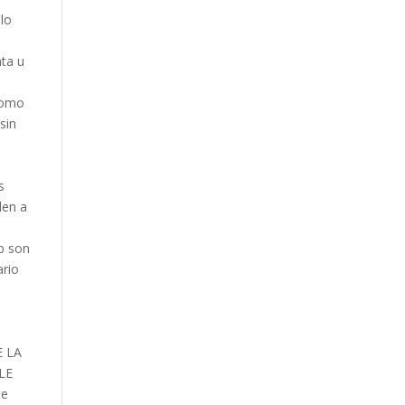
llo
nta u
 como
sin
s
len a
eb son
ario
o
E LA
BLE
te