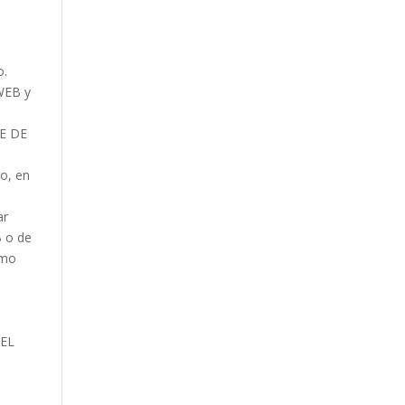
o.
 WEB y
LE DE
 o, en
ar
B o de
umo
 EL