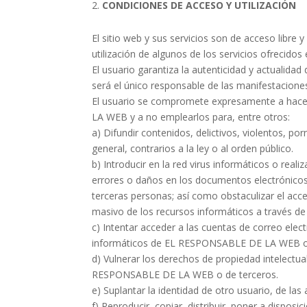
CONDICIONES DE ACCESO Y UTILIZACIÓN
El sitio web y sus servicios son de acceso libr
utilización de algunos de los servicios ofrecido
El usuario garantiza la autenticidad y actual
será el único responsable de las manifestaciones
El usuario se compromete expresamente a hace
LA WEB y a no emplearlos para, entre otros:
a) Difundir contenidos, delictivos, violentos, po
general, contrarios a la ley o al orden público.
b) Introducir en la red virus informáticos o reali
errores o daños en los documentos electrónico
terceras personas; así como obstaculizar el acc
masivo de los recursos informáticos a través 
c) Intentar acceder a las cuentas de correo elec
informáticos de EL RESPONSABLE DE LA WEB o de
d) Vulnerar los derechos de propiedad intelectual
RESPONSABLE DE LA WEB o de terceros.
e) Suplantar la identidad de otro usuario, de las
f) Reproducir, copiar, distribuir, poner a dispo