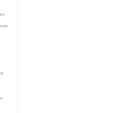
dos
ición
os
en.