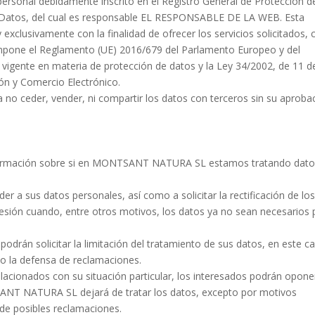
personal debidamente inscrito en el Registro General de Protección d
e Datos, del cual es responsable EL RESPONSABLE DE LA WEB. Esta
 exclusivamente con la finalidad de ofrecer los servicios solicitados, 
 impone el Reglamento (UE) 2016/679 del Parlamento Europeo y del
l vigente en materia de protección de datos y la Ley 34/2002, de 11 d
ión y Comercio Electrónico.
ceder, vender, ni compartir los datos con terceros sin su aproba
irmación sobre si en
MONTSANT NATURA SL
estamos tratando dat
r a sus datos personales, así como a solicitar la rectificación de lo
upresión cuando, entre otros motivos, los datos ya no sean necesarios 
podrán solicitar la limitación del tratamiento de sus datos, en este c
 o la defensa de reclamaciones.
lacionados con su situación particular, los interesados podrán opone
ANT NATURA SL
dejará de tratar los datos, excepto por motivos
a de posibles reclamaciones.