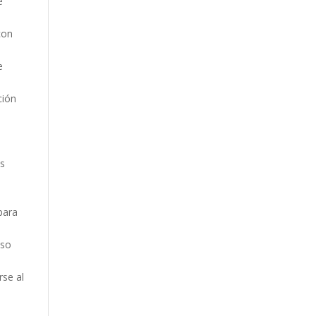
e
con
e
ción
os
s
para
aso
rse al