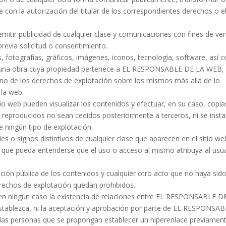
con la autorización del titular de los correspondientes derechos o e
remitir publicidad de cualquier clase y comunicaciones con fines de ve
revia solicitud o consentimiento.
, fotografías, gráficos, imágenes, iconos, tecnología, software, así
en una obra cuya propiedad pertenece a EL RESPONSABLE DE LA WEB, 
no de los derechos de explotación sobre los mismos más allá de lo
 la web.
tio web pueden visualizar los contenidos y efectuar, en su caso, copia
reproducidos no sean cedidos posteriormente a terceros, ni se insta
e ningún tipo de explotación.
 o signos distintivos de cualquier clase que aparecen en el sitio w
ue pueda entenderse que el uso o acceso al mismo atribuya al usu
ción pública de los contenidos y cualquier otro acto que no haya sid
erechos de explotación quedan prohibidos.
a en ningún caso la existencia de relaciones entre EL RESPONSABLE D
 establezca, ni la aceptación y aprobación por parte de EL RESPONSA
llas personas que se propongan establecer un hiperenlace previamen