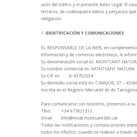
usos del tráfico y el presente Aviso Legal. El
terceros, de cualesquiera daños y perjuicios q
obligación.
IDENTIFICACIÓN Y COMUNICACIONES
EL RESPONSABLE DE LA WEB, en cumplimiento de l
información y de comercio electrónico, le infor
Su denominación social es:
MONTSANT NATUR
Su nombre comercial es:
MONTSANT NATURA
Su CIF es:
B-43702554
Su domicilio social está en:
C/MAJOR, 37 – 43
Inscrita en el Registro Mercantil de de Tarragon
Para comunicarse con nosotros, ponemos a su d
Tfno: +34 977821313
Email : info@mnat.montsant360.cat
Todas las notificaciones y comunicaciones ent
todos los efectos, cuando se realicen a través d