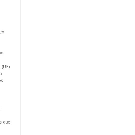
 en
ón
 (UE)
no
os
.
es que