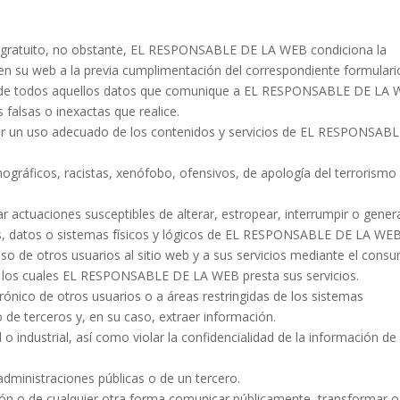
e y gratuito, no obstante, EL RESPONSABLE DE LA WEB condiciona la
s en su web a la previa cumplimentación del correspondiente formulari
idad de todos aquellos datos que comunique a EL RESPONSABLE DE LA
 falsas o inexactas que realice.
r un uso adecuado de los contenidos y servicios de EL RESPONSAB
rnográficos, racistas, xenófobo, ofensivos, de apología del terrorismo
zar actuaciones susceptibles de alterar, estropear, interrumpir o gener
s, datos o sistemas físicos y lógicos de EL RESPONSABLE DE LA WE
eso de otros usuarios al sitio web y a sus servicios mediante el cons
de los cuales EL RESPONSABLE DE LA WEB presta sus servicios.
trónico de otros usuarios o a áreas restringidas de los sistemas
 terceros y, en su caso, extraer información.
 o industrial, así como violar la confidencialidad de la información de
 administraciones públicas o de un tercero.
sición o de cualquier otra forma comunicar públicamente, transformar o