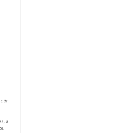
ción:
es, a
te.