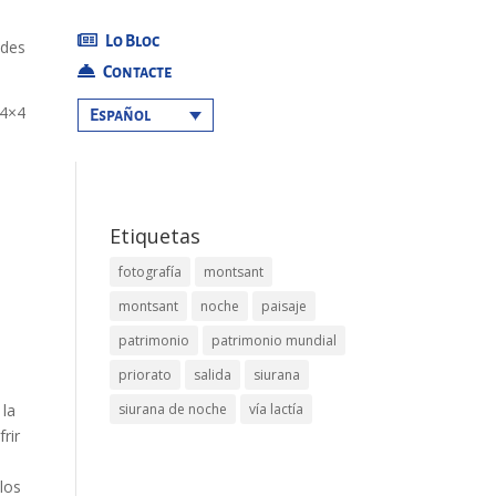
Lo Bloc
ades
Contacte
 4×4
Español
Etiquetas
fotografía
montsant
montsant
noche
paisaje
patrimonio
patrimonio mundial
priorato
salida
siurana
 la
siurana de noche
vía lactía
rir
 los