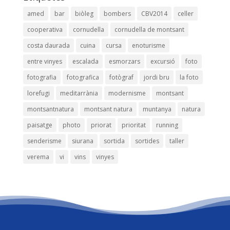
amed
bar
biòleg
bombers
CBV2014
celler
cooperativa
cornudella
cornudella de montsant
costa daurada
cuina
cursa
enoturisme
entre vinyes
escalada
esmorzars
excursió
foto
fotografia
fotografica
fotògraf
jordi bru
la foto
lorefugi
meditarrània
modernisme
montsant
montsantnatura
montsant natura
muntanya
natura
paisatge
photo
priorat
prioritat
running
senderisme
siurana
sortida
sortides
taller
verema
vi
vins
vinyes