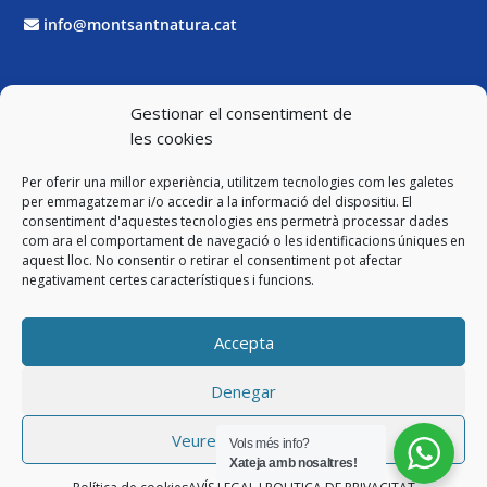
info@montsantnatura.cat
Xarxes Socials
Gestionar el consentiment de
les cookies
Facebook
Per oferir una millor experiència, utilitzem tecnologies com les galetes
Twitter
per emmagatzemar i/o accedir a la informació del dispositiu. El
consentiment d'aquestes tecnologies ens permetrà processar dades
com ara el comportament de navegació o les identificacions úniques en
Instagram
aquest lloc. No consentir o retirar el consentiment pot afectar
negativament certes característiques i funcions.
YouTube
Accepta
Legal
Denegar
Avís Legal i Política de Privacitat
Veure preferències
Vols més info?
Política de cookies
Xateja amb nosaltres!