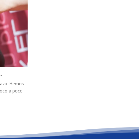
.
rraza. Hemos
 Poco a poco