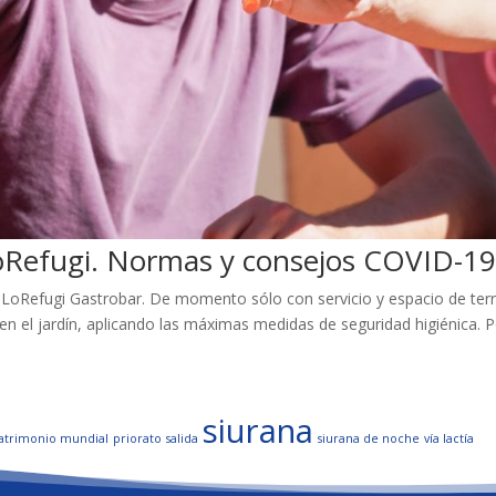
LoRefugi. Normas y consejos COVID-19
os LoRefugi Gastrobar. De momento sólo con servicio y espacio de te
en el jardín, aplicando las máximas medidas de seguridad higiénica.
siurana
atrimonio mundial
priorato
salida
siurana de noche
vía lactía