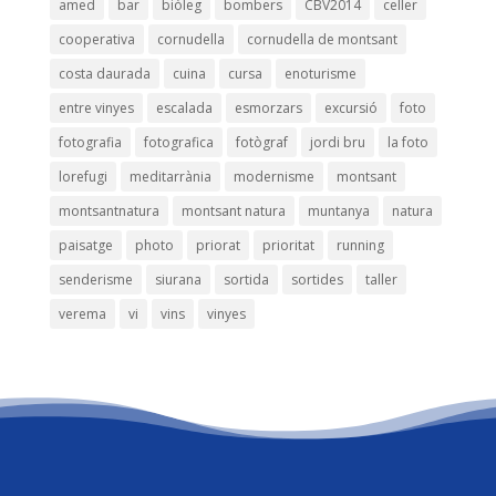
amed
bar
biòleg
bombers
CBV2014
celler
cooperativa
cornudella
cornudella de montsant
costa daurada
cuina
cursa
enoturisme
entre vinyes
escalada
esmorzars
excursió
foto
fotografia
fotografica
fotògraf
jordi bru
la foto
lorefugi
meditarrània
modernisme
montsant
montsantnatura
montsant natura
muntanya
natura
paisatge
photo
priorat
prioritat
running
senderisme
siurana
sortida
sortides
taller
verema
vi
vins
vinyes