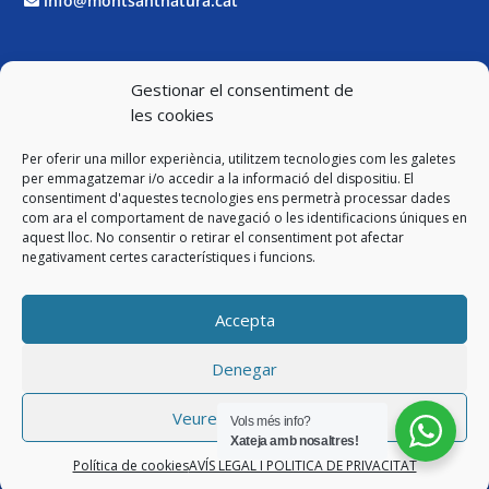
info@montsantnatura.cat
Xarxes Socials
Gestionar el consentiment de
les cookies
Facebook
Per oferir una millor experiència, utilitzem tecnologies com les galetes
Twitter
per emmagatzemar i/o accedir a la informació del dispositiu. El
consentiment d'aquestes tecnologies ens permetrà processar dades
com ara el comportament de navegació o les identificacions úniques en
Instagram
aquest lloc. No consentir o retirar el consentiment pot afectar
negativament certes característiques i funcions.
YouTube
Accepta
Legal
Denegar
Avís Legal i Política de Privacitat
Veure preferències
Vols més info?
Política de cookies
Xateja amb nosaltres!
Política de cookies
AVÍS LEGAL I POLÍTICA DE PRIVACITAT