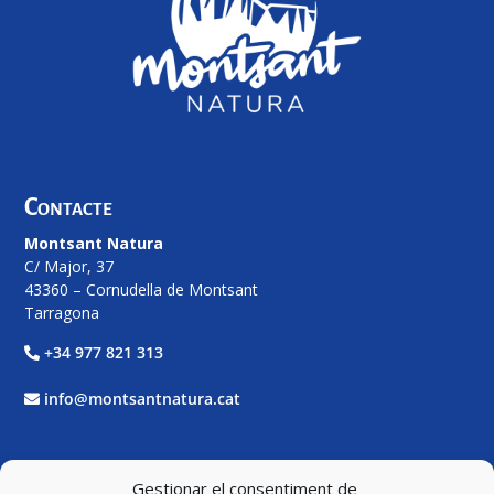
Contacte
Montsant Natura
C/ Major, 37
43360 – Cornudella de Montsant
Tarragona
+34 977 821 313
info@montsantnatura.cat
Xarxes Socials
Gestionar el consentiment de