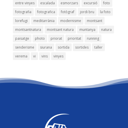
entre vinyes
escalada
esmorzars
excursió
foto
fotografia
fotografica
fotògraf
jordi bru
la foto
lorefugi
meditarrània
modernisme
montsant
montsantnatura
montsant natura
muntanya
natura
paisatge
photo
priorat
prioritat
running
senderisme
siurana
sortida
sortides
taller
verema
vi
vins
vinyes