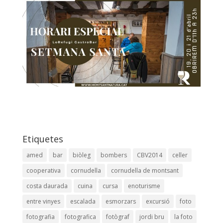
Etiquetes
amed
bar
biòleg
bombers
CBV2014
celler
cooperativa
cornudella
cornudella de montsant
costa daurada
cuina
cursa
enoturisme
entre vinyes
escalada
esmorzars
excursió
foto
fotografia
fotografica
fotògraf
jordi bru
la foto