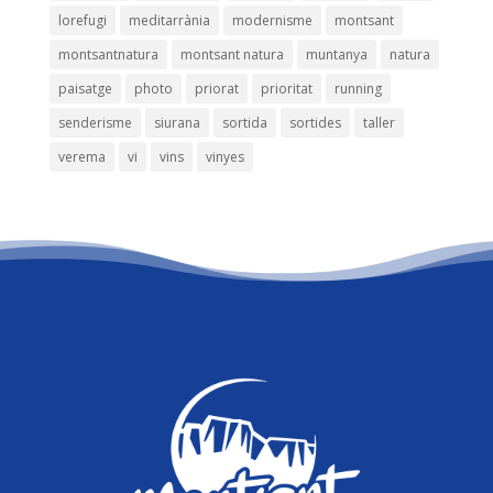
lorefugi
meditarrània
modernisme
montsant
montsantnatura
montsant natura
muntanya
natura
paisatge
photo
priorat
prioritat
running
senderisme
siurana
sortida
sortides
taller
verema
vi
vins
vinyes