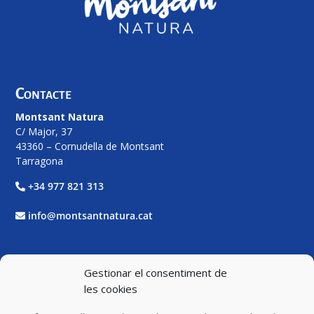
Contacte
Montsant Natura
C/ Major, 37
43360 – Cornudella de Montsant
Tarragona
+34 977 821 313
info@montsantnatura.cat
Xarxes Socials
Gestionar el consentiment de
les cookies
Facebook