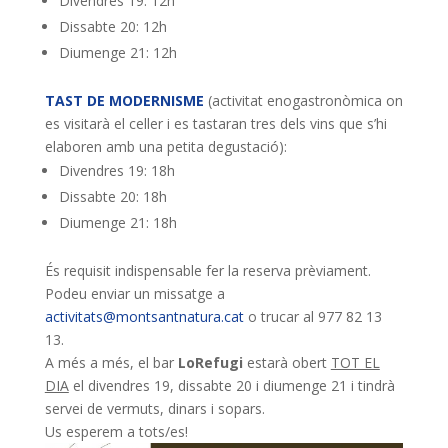
Divendres 19: 12h
Dissabte 20: 12h
Diumenge 21: 12h
TAST DE MODERNISME
(activitat enogastronòmica on
es visitarà el celler i es tastaran tres dels vins que s’hi
elaboren amb una petita degustació):
Divendres 19: 18h
Dissabte 20: 18h
Diumenge 21: 18h
És requisit indispensable fer la reserva prèviament.
Podeu enviar un missatge a
activitats@montsantnatura.cat
o trucar al 977 82 13
13.
A més a més, el bar
LoRefugi
estarà obert
TOT EL
DIA
el divendres 19, dissabte 20 i diumenge 21 i tindrà
servei de vermuts, dinars i sopars.
Us esperem a tots/es!