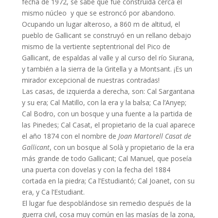
fecha de 1972, se sabe que fue construída cerca el
mismo núcleo y que se estroncó por abandono.
Ocupando un lugar alteroso, a 860 m de altitud, el
pueblo de Gallicant se construyó en un rellano debajo
mismo de la vertiente septentrional del Pico de
Gallicant, de espaldas al valle y al curso del río Siurana,
y también a la sierra de la Gritella y a Montsant. ¡Es un
mirador excepcional de nuestras contradas!
Las casas, de izquierda a derecha, son: Cal Sargantana
y su era; Cal Matillo, con la era y la balsa; Ca l’Anyep;
Cal Bodro, con un bosque y una fuente a la partida de
las Pinedes; Cal Casat, el propietario de la cual aparece
el año 1874 con el nombre de
Joan Martorell Casat de
Gallicant
, con un bosque al Solà y propietario de la era
más grande de todo Gallicant; Cal Manuel, que poseía
una puerta con dovelas y con la fecha del 1884
cortada en la piedra; Ca l’Estudiantó; Cal Joanet, con su
era, y Ca l’Estudiant.
El lugar fue despoblándose sin remedio después de la
guerra civil, cosa muy común en las masías de la zona,