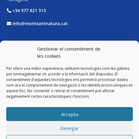
+34 977 821 313
info@montsantnatura.cat
Xarxes Socials
Gestionar el consentiment de
les cookies
Facebook
Per oferir una millor experiència, utilitzem tecnologies com les galetes
Twitter
per emmagatzemar i/o accedir a la informació del dispositiu. El
consentiment d'aquestes tecnologies ens permetrà processar dades
com ara el comportament de navegació o les identificacions úniques en
Instagram
aquest lloc. No consentir o retirar el consentiment pot afectar
negativament certes característiques i funcions.
YouTube
Accepta
Legal
Denegar
Avís Legal i Política de Privacitat