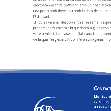
Martorell Casat de Gallicant
, amb un bosc al Solà
una porta amb dovelles i amb la data del 1884 tal
l’Estudiant.
El lloc es va anar despoblant sense remei despré
propers, però encara s’hi quedaren alguns propiet
viure a Arbolí. Les cases de Gallicant, tot i esse
de la qual l’església d’Arbolí n’era sufragània, i
Contac
Montsant
C/ Major, 
43360 – C