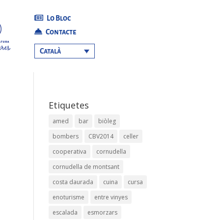
Lo Bloc
Contacte
Català
Etiquetes
amed
bar
biòleg
bombers
CBV2014
celler
cooperativa
cornudella
cornudella de montsant
costa daurada
cuina
cursa
enoturisme
entre vinyes
escalada
esmorzars