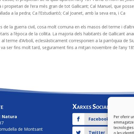
 i propietari de l’era més gran de tot Gallicant; Cal Manuel, que posse
lada a la pedra; Ca l’Estudiantó; Cal Joanet, amb la seva era, i Ca
s de la guerra civil, cosa molt comuna en els masos del terme i d’altr
aris a l’època de la collita. La majoria dels habitants de Gallicant ana
nt al terme d’Arbolí, eclesiàsticament corresponien a la parròquia de Si
 ho va ser fins molt tard, segurament fins a mitjan novembre de l’any 18
te
Xarxes Socials
 Natura
Per oferir u
Facebook
emmagatzema
37
tecnologie
ornudella de Montsant
Twitter
o les identi