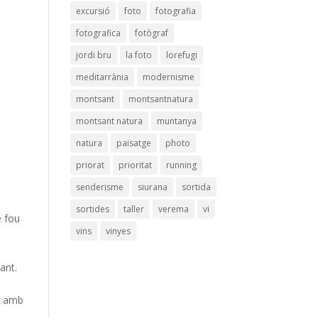
excursió
foto
fotografia
fotografica
fotògraf
jordi bru
la foto
lorefugi
meditarrània
modernisme
montsant
montsantnatura
montsant natura
muntanya
natura
paisatge
photo
priorat
prioritat
running
senderisme
siurana
sortida
sortides
taller
verema
vi
e fou
vins
vinyes
sant.
o, amb
n