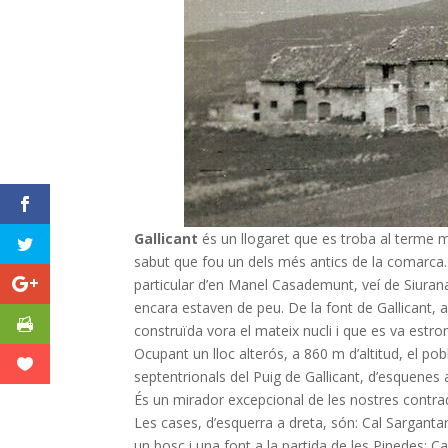
Gallicant
és un llogaret que es troba al terme 
sabut que fou un dels més antics de la comarca. 
particular d’en Manel Casademunt, veí de Siura
encara estaven de peu. De la font de Gallicant,
construïda vora el mateix nucli i que es va estr
Ocupant un lloc alterós, a 860 m d’altitud, el po
septentrionals del Puig de Gallicant, d’esquenes a l
És un mirador excepcional de les nostres contra
Les cases, d’esquerra a dreta, són: Cal Sargantana
un bosc i una font a la partida de les Pinedes; C