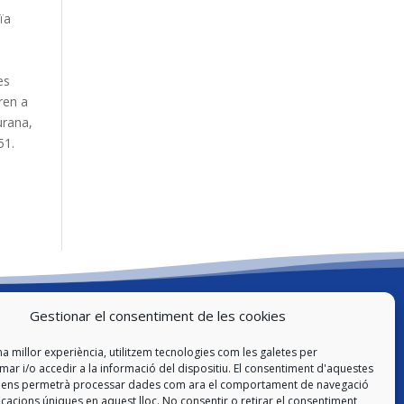
ïa
es
ren a
urana,
51.
Gestionar el consentiment de les cookies
Legal
na millor experiència, utilitzem tecnologies com les galetes per
Avís Legal i Política de Privacitat
r i/o accedir a la informació del dispositiu. El consentiment d'aquestes
s ens permetrà processar dades com ara el comportament de navegació
Política de cookies
ficacions úniques en aquest lloc. No consentir o retirar el consentiment