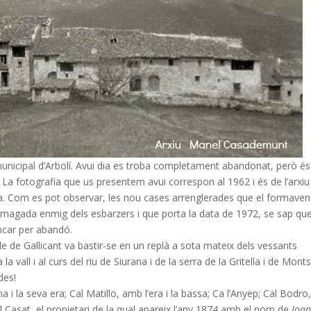
municipal d’Arbolí. Avui dia es troba completament abandonat, però és
La fotografia que us presentem avui correspon al 1962 i és de l’arxiu
na. Com es pot observar, les nou cases arrenglerades que el formaven
 amagada enmig dels esbarzers i que porta la data de 1972, se sap qu
oncar per abandó.
ble de Gallicant va bastir-se en un replà a sota mateix dels vessants
a vall i al curs del riu de Siurana i de la serra de la Gritella i de Mont
des!
 i la seva era; Cal Matillo, amb l’era i la bassa; Ca l’Anyep; Cal Bodr
al Casat, el propietari de la qual apareix l’any 1874 amb el nom de
Joa