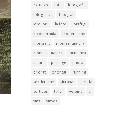
excursió
foto
fotografia
fotografica
fotògraf
jordi bru
la foto
lorefugi
meditarrània
modernisme
montsant
montsantnatura
montsant natura
muntanya
natura
paisatge
photo
priorat
prioritat
running
senderisme
siurana
sortida
sortides
taller
verema
vi
vins
vinyes