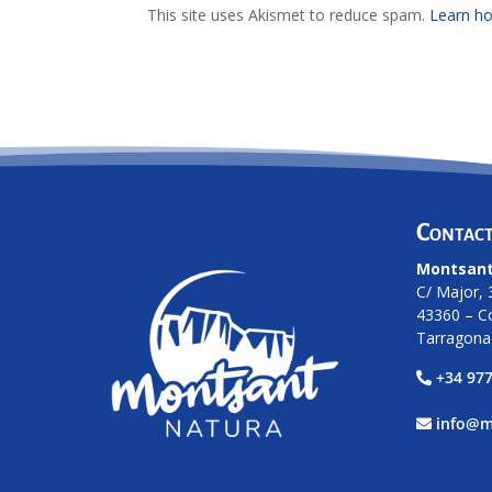
This site uses Akismet to reduce spam.
Learn ho
Contac
Montsant
C/ Major, 
43360 – C
Tarragona
+34 977
info@m