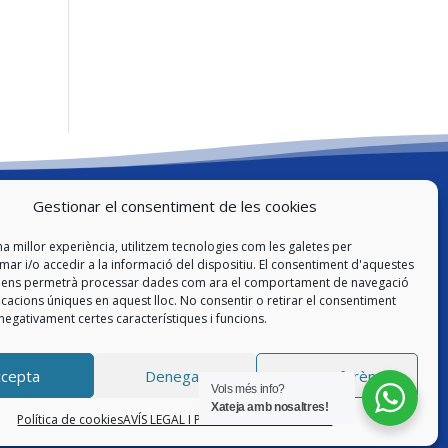
Gestionar el consentiment de les cookies
Legal
na millor experiència, utilitzem tecnologies com les galetes per
Avís Legal i Política de Privacitat
r i/o accedir a la informació del dispositiu. El consentiment d'aquestes
s ens permetrà processar dades com ara el comportament de navegació
Política de cookies
ficacions úniques en aquest lloc. No consentir o retirar el consentiment
negativament certes característiques i funcions.
ccepta
Denegar
Veure preferències
Vols més info?
Xateja amb nosaltres!
Política de cookies
AVÍS LEGAL I POLÍTICA DE PRIVACITAT