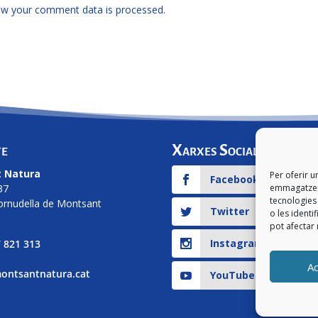
w your comment data is processed.
te
Xarxes Socials
 Natura
Per oferir u
Facebook
emmagatzema
37
tecnologie
ornudella de Montsant
Twitter
o les identi
pot afectar 
Instagram
 821 313
A
ontsantnatura.cat
YouTube