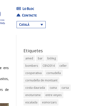
Lo Bloc
Contacte
Català
Etiquetes
amed
bar
biòleg
bombers
CBV2014
celler
ue ens
cooperativa
cornudella
ustos,
cornudella de montsant
costa daurada
cuina
cursa
rs de
enoturisme
entre vinyes
escalada
esmorzars