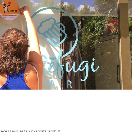
necessaris estan marcats amb
*