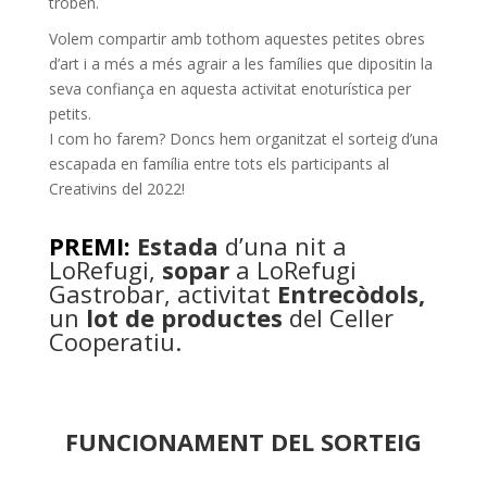
troben.
Volem compartir amb tothom aquestes petites obres
d’art i a més a més agrair a les famílies que dipositin la
seva confiança en aquesta activitat enoturística per
petits.
I com ho farem? Doncs hem organitzat el sorteig d’una
escapada en família entre tots els participants al
Creativins del 2022!
PREMI:
Estada
d’una nit a
LoRefugi,
sopar
a LoRefugi
Gastrobar, activitat
Entrecòdols,
un
lot de productes
del Celler
Cooperatiu.
FUNCIONAMENT DEL SORTEIG