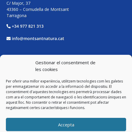
C/ Major, 37
43360 – Cornudella de Montsant
Tarragona
+34 977 821 313
info@montsantnatura.cat
Xarxes Socials
Gestionar el consentiment de
les cookies
Facebook
Per oferir una millor experiència, utilitzem tecnologies com les galetes
Twitter
per emmagatzemar i/o accedir a la informació del dispositiu. El
consentiment d'aquestes tecnologies ens permetrà processar dades
com ara el comportament de navegació o les identificacions úniques en
Instagram
aquest lloc. No consentir o retirar el consentiment pot afectar
negativament certes característiques i funcions.
YouTube
Accepta