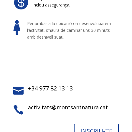

Inclou assegurança.

Per arribar a la ubicació on desenvoluparem
l’activitat, s’haurà de caminar uns 30 minuts
amb desnivell suau.
+34 977 82 13 13

activitats@montsantnatura.cat

INSCRIU-TE