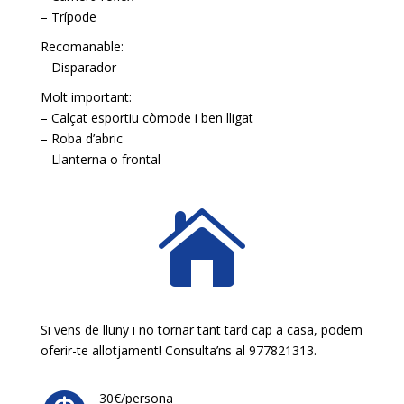
– Trípode
Recomanable:
– Disparador
Molt important:
– Calçat esportiu còmode i ben lligat
– Roba d’abric
– Llanterna o frontal

Si vens de lluny i no tornar tant tard cap a casa, podem
oferir-te allotjament! Consulta’ns al 977821313.
30€/persona