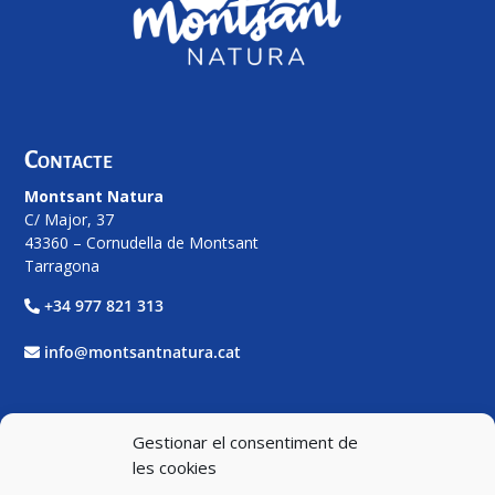
Contacte
Montsant Natura
C/ Major, 37
43360 – Cornudella de Montsant
Tarragona
+34 977 821 313
info@montsantnatura.cat
Xarxes Socials
Gestionar el consentiment de
les cookies
Facebook