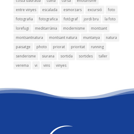
costa daurada
cuina
cursa
enoturisme
entre vinyes
escalada
esmorzars
excursió
foto
fotografia
fotografica
fotògraf
jordi bru
la foto
lorefugi
meditarrània
modernisme
montsant
montsantnatura
montsant natura
muntanya
natura
paisatge
photo
priorat
prioritat
running
senderisme
siurana
sortida
sortides
taller
verema
vi
vins
vinyes