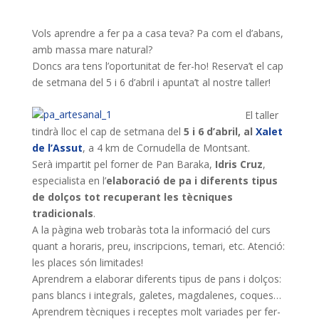
Vols aprendre a fer pa a casa teva? Pa com el d’abans,
amb massa mare natural?
Doncs ara tens l’oportunitat de fer-ho! Reserva’t el cap
de setmana del 5 i 6 d’abril i apunta’t al nostre taller!
El taller
tindrà lloc el cap de setmana del
5 i 6 d’abril, al
Xalet
de l’Assut
, a 4 km de Cornudella de Montsant.
Serà impartit pel forner de Pan Baraka,
Idris Cruz
,
especialista en l’
elaboració de pa i diferents tipus
de dolços tot recuperant les tècniques
tradicionals
.
A la pàgina web
trobaràs tota la informació del curs
quant a horaris, preu, inscripcions, temari, etc. Atenció:
les places són limitades!
Aprendrem a elaborar diferents tipus de pans i dolços:
pans blancs i integrals, galetes, magdalenes, coques…
Aprendrem tècniques i receptes molt variades per fer-