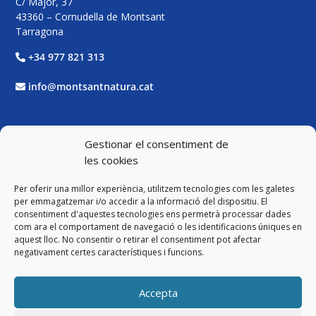
C/ Major, 37
43360 – Cornudella de Montsant
Tarragona
+34 977 821 313
info@montsantnatura.cat
Xarxes Socials
Gestionar el consentiment de
les cookies
Facebook
Per oferir una millor experiència, utilitzem tecnologies com les galetes
Twitter
per emmagatzemar i/o accedir a la informació del dispositiu. El
consentiment d'aquestes tecnologies ens permetrà processar dades
com ara el comportament de navegació o les identificacions úniques en
Instagram
aquest lloc. No consentir o retirar el consentiment pot afectar
negativament certes característiques i funcions.
YouTube
Accepta
Legal