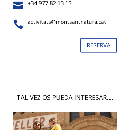
+34 977 82 13 13

activitats@montsantnatura.cat

RESERVA
TAL VEZ OS PUEDA INTERESAR….