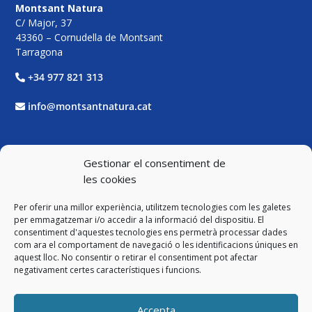
Montsant Natura
C/ Major, 37
43360 – Cornudella de Montsant
Tarragona
+34 977 821 313
info@montsantnatura.cat
Xarxes Socials
Gestionar el consentiment de
les cookies
Facebook
Per oferir una millor experiència, utilitzem tecnologies com les galetes
Twitter
per emmagatzemar i/o accedir a la informació del dispositiu. El
consentiment d'aquestes tecnologies ens permetrà processar dades
com ara el comportament de navegació o les identificacions úniques en
Instagram
aquest lloc. No consentir o retirar el consentiment pot afectar
negativament certes característiques i funcions.
YouTube
Accepta