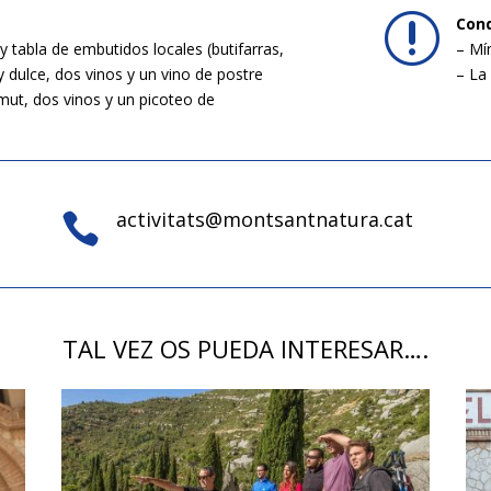
r
Cond
tabla de embutidos locales (butifarras,
– Mí
y dulce, dos vinos y un vino de postre
– La
rmut, dos vinos y un picoteo de
activitats@montsantnatura.cat

TAL VEZ OS PUEDA INTERESAR….