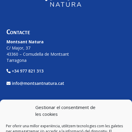
Contacte
Montsant Natura
C/ Major, 37
43360 – Cornudella de Montsant
Tarragona
+34 977 821 313
info@montsantnatura.cat
Xarxes Socials
Gestionar el consentiment de
les cookies
Facebook
Per oferir una millor experiència, utilitzem tecnologies com les galetes
Twitter
per emmagatzemar i/o accedir a la informació del dispositiu. El