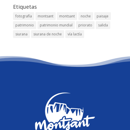
Etiquetas
fotografía
montsant
montsant
noche
paisaje
patrimonio
patrimonio mundial
priorato
salida
siurana
siurana de noche
vía lactía